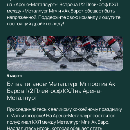
на «Арене-Металлург»! Встреча 1/2 Плей-офф КХЛ
между «Металлург Мг» и «Ак Барс» обещает быть
напряженной. Поддержите свою команду и ощутите
настоящий драйв на льду!
9 марта
Битва титанов: Металлург Мг против Ак
Барс в 1/2 Плей-офф КХЛ на Арена-
Металлург
Присоединяйтесь к великому хоккейному празднику
в Магнитогорске! На Арена-Металлург состоится
полуфинал КХЛ между Металлург Мг и Ак Барс.
Насладитесь игрой, которая обещает стать