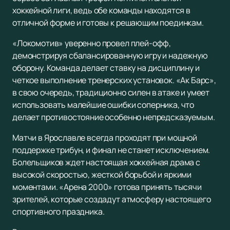
хоккейной лиги, ведь обе команды находятся в
отличной форме и готовы к решающим поединкам.
«Локомотив» уверенно провел плей-офф,
демонстрируя сбалансированную игру и надежную
оборону. Команда делает ставку на дисциплину и
четкое выполнение тренерских установок. «Ак Барс»,
в свою очередь, традиционно силен в атаке и умеет
использовать малейшие ошибки соперника, что
делает противостояние особенно непредсказуемым.
Матчи в Ярославле всегда проходят при мощной
поддержке трибун, и финал не станет исключением.
Болельщиков ждет настоящая хоккейная драма с
высокой скоростью, жесткой борьбой и яркими
моментами. «Арена 2000» готова принять тысячи
зрителей, которые создадут атмосферу настоящего
спортивного праздника.