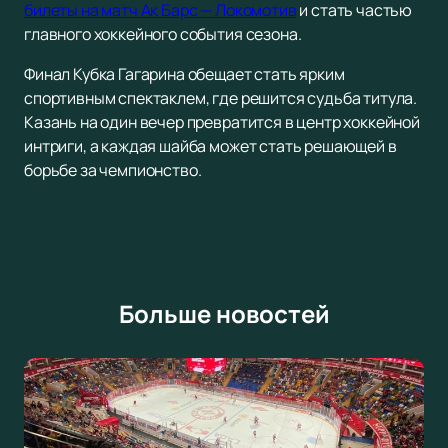
билеты на матч Ак Барс — Локомотив
и стать частью
главного хоккейного события сезона.
Финал Кубка Гагарина обещает стать ярким
спортивным спектаклем, где решится судьба титула.
Казань на один вечер превратится в центр хоккейной
интриги, а каждая шайба может стать решающей в
борьбе за чемпионство.
Больше новостей