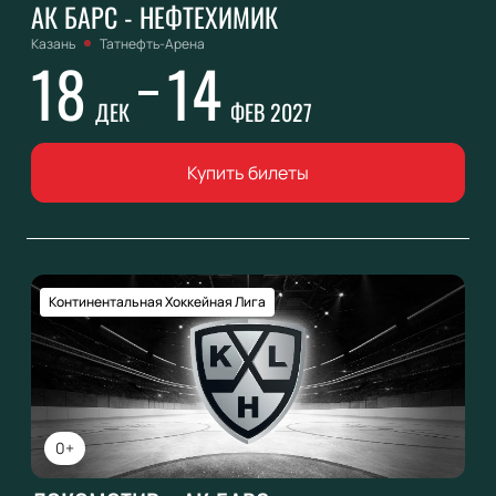
АК БАРС - НЕФТЕХИМИК
Казань
Татнефть-Арена
18
14
ДЕК
ФЕВ 2027
Купить билеты
Континентальная Хоккейная Лига
0+