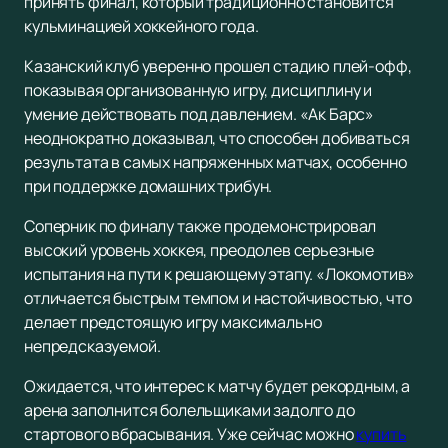
принять финал, который традиционно становится
кульминацией хоккейного года.
Казанский клуб уверенно прошел стадию плей-офф,
показывая организованную игру, дисциплину и
умение действовать под давлением. «Ак Барс»
неоднократно доказывал, что способен добиваться
результата в самых напряженных матчах, особенно
при поддержке домашних трибун.
Соперник по финалу также продемонстрировал
высокий уровень хоккея, преодолев серьезные
испытания на пути к решающему этапу. «Локомотив»
отличается быстрым темпом и настойчивостью, что
делает предстоящую игру максимально
непредсказуемой.
Ожидается, что интерес к матчу будет рекордным, а
арена заполнится болельщиками задолго до
стартового вбрасывания. Уже сейчас можно
купить