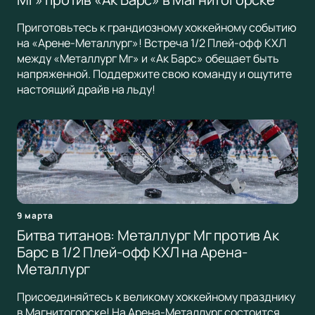
Приготовьтесь к грандиозному хоккейному событию
на «Арене-Металлург»! Встреча 1/2 Плей-офф КХЛ
между «Металлург Мг» и «Ак Барс» обещает быть
напряженной. Поддержите свою команду и ощутите
настоящий драйв на льду!
9 марта
Битва титанов: Металлург Мг против Ак
Барс в 1/2 Плей-офф КХЛ на Арена-
Металлург
Присоединяйтесь к великому хоккейному празднику
в Магнитогорске! На Арена-Металлург состоится