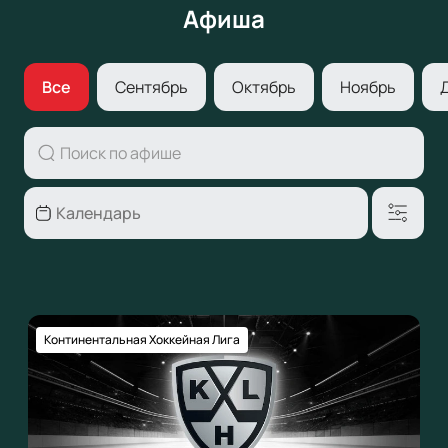
Афиша
Все
Сентябрь
Октябрь
Ноябрь
Континентальная Хоккейная Лига